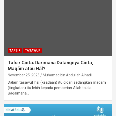
TAFSIR
TASAWUF
Tafsir Cinta: Darimana Datangnya Cinta,
Maqãm atau Hãl?
November 25, 2025
Muhamad bin Abdullah Alhadi
Dalam tasawuf hãl (keadaan) itu dicari sedangkan maqãm
(tingkatan) itu lebih kepada pemberian Allah ta’ala.
Bagaimana…