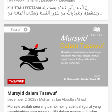
Desember 10, 2025
Muhamad Tohayudin
KHUTBAH PERTAMA إِنَّ الْحَمْدَ لِلَّهِ, نَحْمَدُهُ وَنَسْتَعِينُهُ
وَنَسْتَغْفِرُهُ وَنَعُوذُ بِاللَّهِ مِنْ شُرُورِ أَنْفُسِنَا وَسَيِّئَاتِ أَعْمَالِنَا مَنْ…
TASAWUF
Mursyid dalam Tasawuf
Desember 2, 2025
Muhamad bin Abdullah Alhadi
Mursyid adalah seorang pembimbing spiritual (guru) yang
membimbing para murid (salik) dalam menempuh jalan