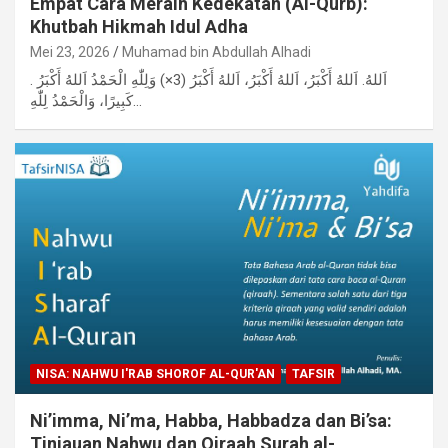
Empat Cara Meraih Kedekatan (Al-Qurb):
Khutbah Hikmah Idul Adha
Mei 23, 2026
Muhamad bin Abdullah Alhadi
. اَللهُ. اَللهُ أَكْبَرُ، اَللهُ أَكْبَرُ، اَللهُ أَكْبَرُ (3×) وَلِلّٰهِ الْحَمْدُ اَللهُ أَكْبَرُ
كَبِيرًا، وَالْحَمْدُ لِلّٰهِ…
NISA: NAHWU I'RAB SHOROF AL-QUR'AN
TAFSIR
Ni’imma, Ni’ma, Habba, Habbadza dan Bi’sa:
Tinjauan Nahwu dan Qiraah Surah al-