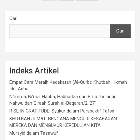
pos
Cari
Cari
Indeks Artikel
Empat Cara Meraih Kedekatan (Al-Qurb): Khutbah Hikmah
Idul Adha
Ni’imma, Ni’ma, Habba, Habbadza dan Bi’sa: Tinjauan
Nahwu dan Qiraah Surah al-Baqarah/2: 271
RISE IN GRATITUDE: Syukur dalam Perspektif Tafsir
KHUTBAH JUMAT: BENCANA MENGUJI KESABARAN
MEREKA DAN MENGUKUR KEPEDULIAN KITA
Mursyid dalam Tasawuf