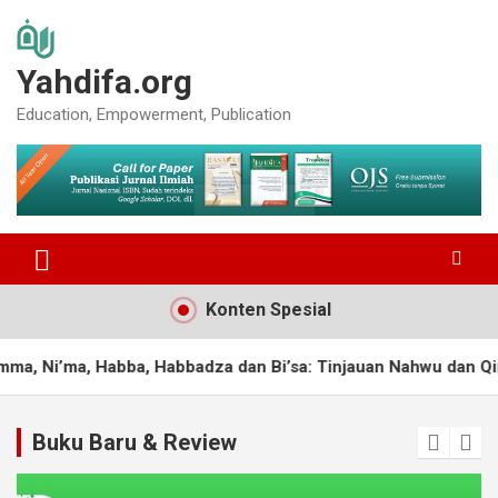
Skip
to
content
Yahdifa.org
Education, Empowerment, Publication
Konten Spesial
 Habba, Habbadza dan Bi’sa: Tinjauan Nahwu dan Qiraah Surah 
Buku Baru & Review