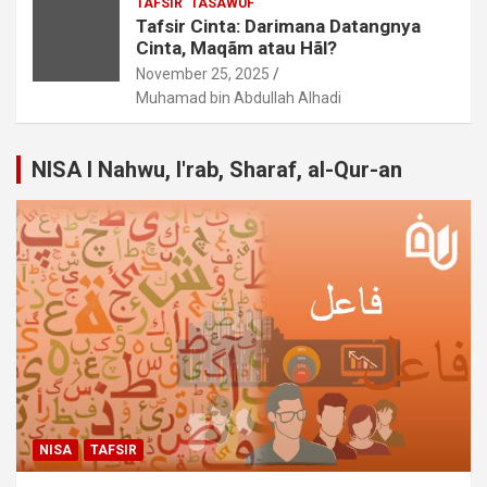
TAFSIR
TASAWUF
Tafsir Cinta: Darimana Datangnya
Cinta, Maqãm atau Hãl?
November 25, 2025
Muhamad bin Abdullah Alhadi
NISA I Nahwu, I'rab, Sharaf, al-Qur-an
NISA
TAFSIR