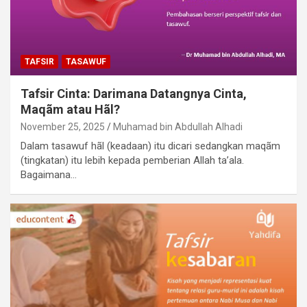
TAFSIR
TASAWUF
Tafsir Cinta: Darimana Datangnya Cinta,
Maqãm atau Hãl?
November 25, 2025
Muhamad bin Abdullah Alhadi
Dalam tasawuf hãl (keadaan) itu dicari sedangkan maqãm
(tingkatan) itu lebih kepada pemberian Allah ta’ala.
Bagaimana…