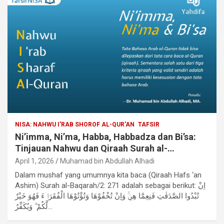
NISA: NAHWU I'RAB SHOROF AL-QUR'AN
TAFSIR
Ni’imma, Ni’ma, Habba, Habbadza dan Bi’sa:
Tinjauan Nahwu dan Qiraah Surah al-
Baqarah/2: 271
April 1, 2026
Muhamad bin Abdullah Alhadi
Dalam mushaf yang umumnya kita baca (Qiraah Hafs ‘an
Ashim) Surah al-Baqarah/2: 271 adalah sebagai berikut: اِنْ
تُبْدُوا الصَّدَقٰتِ فَنِعِمَّا هِيَۚ وَاِنْ تُخْفُوْهَا وَتُؤْتُوْهَا الْفُقَرَاۤءَ فَهُوَ خَيْرٌ
لَّكُمْ ۗ وَيُكَفِّرُ…