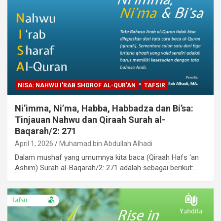
NISA: NAHWU I'RAB SHOROF AL-QUR'AN
TAFSIR
Ni’imma, Ni’ma, Habba, Habbadza dan Bi’sa:
Tinjauan Nahwu dan Qiraah Surah al-
Baqarah/2: 271
April 1, 2026
Muhamad bin Abdullah Alhadi
Dalam mushaf yang umumnya kita baca (Qiraah Hafs ‘an
Ashim) Surah al-Baqarah/2: 271 adalah sebagai berikut:…