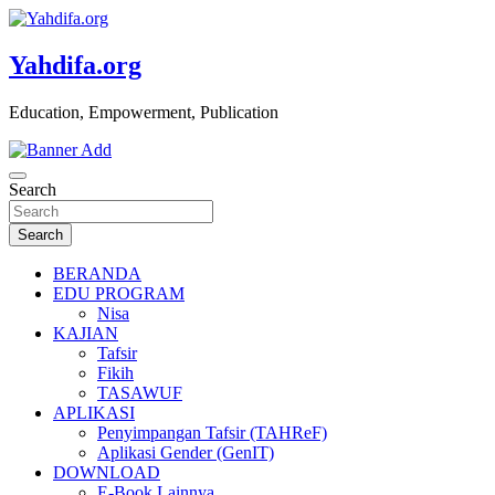
Skip
to
content
Yahdifa.org
Education, Empowerment, Publication
Search
Search
BERANDA
EDU PROGRAM
Nisa
KAJIAN
Tafsir
Fikih
TASAWUF
APLIKASI
Penyimpangan Tafsir (TAHReF)
Aplikasi Gender (GenIT)
DOWNLOAD
E-Book Lainnya