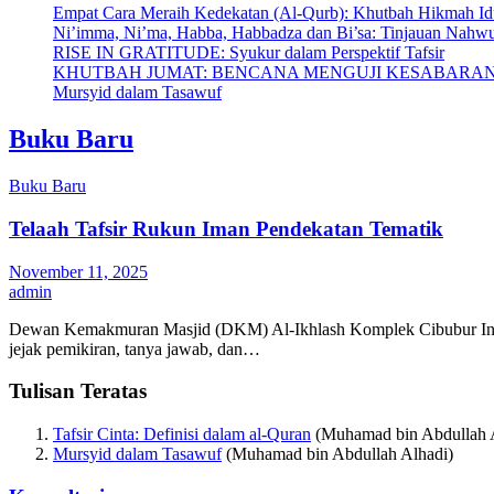
Empat Cara Meraih Kedekatan (Al-Qurb): Khutbah Hikmah Id
Ni’imma, Ni’ma, Habba, Habbadza dan Bi’sa: Tinjauan Nahwu
RISE IN GRATITUDE: Syukur dalam Perspektif Tafsir
KHUTBAH JUMAT: BENCANA MENGUJI KESABARA
Mursyid dalam Tasawuf
Buku Baru
Buku Baru
Telaah Tafsir Rukun Iman Pendekatan Tematik
November 11, 2025
admin
Dewan Kemakmuran Masjid (DKM) Al-Ikhlash Komplek Cibubur Indah 
jejak pemikiran, tanya jawab, dan…
Tulisan Teratas
Tafsir Cinta: Definisi dalam al-Quran
(Muhamad bin Abdullah 
Mursyid dalam Tasawuf
(Muhamad bin Abdullah Alhadi)