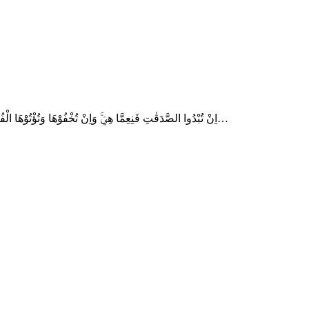
Dalam mushaf yang umumnya kita baca (Qiraah Hafs ‘an Ashim) Surah al-Baqarah/2: 271 adalah sebagai berikut: اِنْ تُبْدُوا الصَّدَقٰتِ فَنِعِمَّا هِيَۚ وَاِنْ تُخْفُوْهَا وَتُؤْتُوْهَا الْفُقَرَاۤءَ فَهُوَ خَيْرٌ لَّكُمْ ۗ وَيُكَفِّرُ…