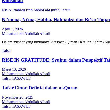
Konsultasi
NISA: Nahwu I'rab Shorof al-Qur'an
Tafsir
Ni’imma, Ni’ma, Habba, Habbadza dan Bi’sa: Tinja
April 1, 2026
Muhamad bin Abdullah Alhadi
Tafsir
RISE IN GRATITUDE: Syukur dalam Perspektif Taf
Maret 13, 2026
Muhamad bin Abdullah Alhadi
Tafsir
TASAWUF
Tafsir Cinta: Definisi dalam al-Quran
November 26, 2025
Muhamad bin Abdullah Alhadi
Tafsir
TASAWUF