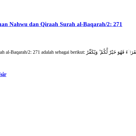
uan Nahwu dan Qiraah Surah al-Baqarah/2: 271
sir