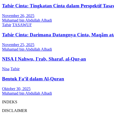
Tafsir Cinta: Tingkatan Cinta dalam Perspektif Tasa
November 26, 2025
Muhamad bin Abdullah Alhadi
Tafsir
TASAWUF
Tafsir Cinta: Darimana Datangnya Cinta, Maqãm at
November 25, 2025
Muhamad bin Abdullah Alhadi
NISA I Nahwu, I'rab, Sharaf, al-Qur-an
Nisa
Tafsir
Bentuk Fa’il dalam Al-Quran
Oktober 30, 2025
Muhamad bin Abdullah Alhadi
INDEKS
DISCLAIMER