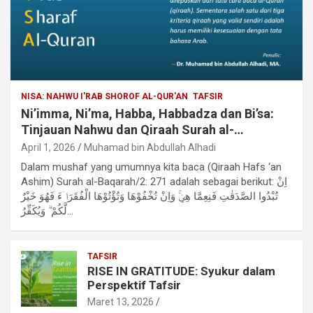
NISA: NAHWU I'RAB SHOROF AL-QUR'AN
TAFSIR
Ni’imma, Ni’ma, Habba, Habbadza dan Bi’sa:
Tinjauan Nahwu dan Qiraah Surah al-
Baqarah/2: 271
April 1, 2026
Muhamad bin Abdullah Alhadi
Dalam mushaf yang umumnya kita baca (Qiraah Hafs ‘an
Ashim) Surah al-Baqarah/2: 271 adalah sebagai berikut: اِنْ
تُبْدُوا الصَّدَقٰتِ فَنِعِمَّا هِيَۚ وَاِنْ تُخْفُوْهَا وَتُؤْتُوْهَا الْفُقَرَاۤءَ فَهُوَ خَيْرٌ
لَّكُمْ ۗ وَيُكَفِّرُ…
TAFSIR
RISE IN GRATITUDE: Syukur dalam
Perspektif Tafsir
Maret 13, 2026