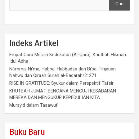
Cari
Indeks Artikel
Empat Cara Meraih Kedekatan (Al-Qurb): Khutbah Hikmah
Idul Adha
Ni’imma, Ni’ma, Habba, Habbadza dan Bi’sa: Tinjauan
Nahwu dan Qiraah Surah al-Baqarah/2: 271
RISE IN GRATITUDE: Syukur dalam Perspektif Tafsir
KHUTBAH JUMAT: BENCANA MENGUJI KESABARAN
MEREKA DAN MENGUKUR KEPEDULIAN KITA
Mursyid dalam Tasawuf
Buku Baru