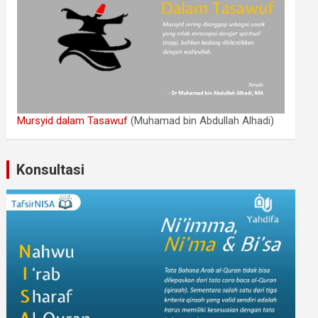
Mursyid dalam Tasawuf
(Muhamad bin Abdullah Alhadi)
Konsultasi