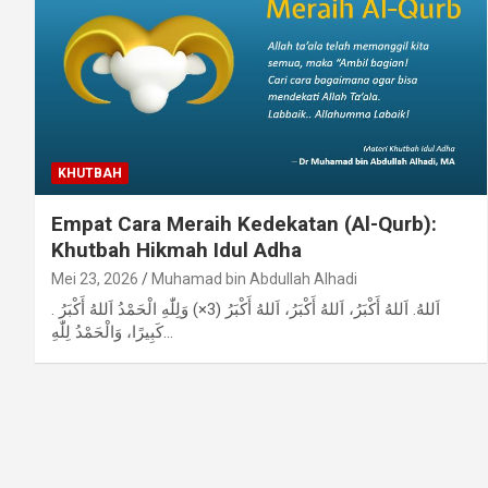
KHUTBAH
Empat Cara Meraih Kedekatan (Al-Qurb):
Khutbah Hikmah Idul Adha
Mei 23, 2026
Muhamad bin Abdullah Alhadi
. اَللهُ. اَللهُ أَكْبَرُ، اَللهُ أَكْبَرُ، اَللهُ أَكْبَرُ (3×) وَلِلّٰهِ الْحَمْدُ اَللهُ أَكْبَرُ
كَبِيرًا، وَالْحَمْدُ لِلّٰهِ…