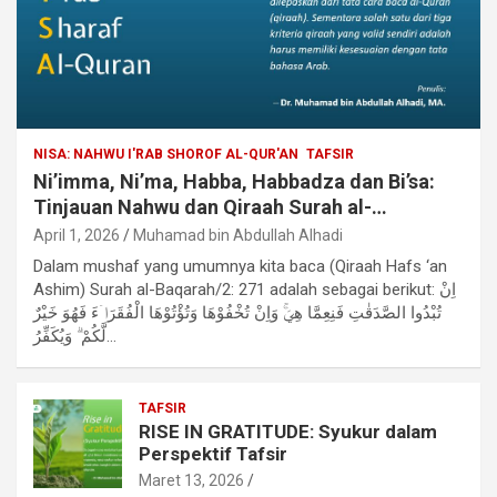
NISA: NAHWU I'RAB SHOROF AL-QUR'AN
TAFSIR
Ni’imma, Ni’ma, Habba, Habbadza dan Bi’sa:
Tinjauan Nahwu dan Qiraah Surah al-
Baqarah/2: 271
April 1, 2026
Muhamad bin Abdullah Alhadi
Dalam mushaf yang umumnya kita baca (Qiraah Hafs ‘an
Ashim) Surah al-Baqarah/2: 271 adalah sebagai berikut: اِنْ
تُبْدُوا الصَّدَقٰتِ فَنِعِمَّا هِيَۚ وَاِنْ تُخْفُوْهَا وَتُؤْتُوْهَا الْفُقَرَاۤءَ فَهُوَ خَيْرٌ
لَّكُمْ ۗ وَيُكَفِّرُ…
TAFSIR
RISE IN GRATITUDE: Syukur dalam
Perspektif Tafsir
Maret 13, 2026