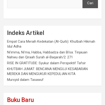
Cari
Indeks Artikel
Empat Cara Meraih Kedekatan (Al-Qurb): Khutbah Hikmah
Idul Adha
Ni’imma, Ni’ma, Habba, Habbadza dan Bi’sa: Tinjauan
Nahwu dan Qiraah Surah al-Baqarah/2: 271
RISE IN GRATITUDE: Syukur dalam Perspektif Tafsir
KHUTBAH JUMAT: BENCANA MENGUJI KESABARAN
MEREKA DAN MENGUKUR KEPEDULIAN KITA
Mursyid dalam Tasawuf
Buku Baru