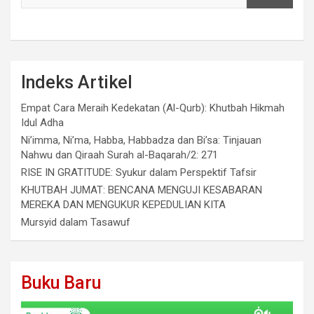
Indeks Artikel
Empat Cara Meraih Kedekatan (Al-Qurb): Khutbah Hikmah
Idul Adha
Ni’imma, Ni’ma, Habba, Habbadza dan Bi’sa: Tinjauan
Nahwu dan Qiraah Surah al-Baqarah/2: 271
RISE IN GRATITUDE: Syukur dalam Perspektif Tafsir
KHUTBAH JUMAT: BENCANA MENGUJI KESABARAN
MEREKA DAN MENGUKUR KEPEDULIAN KITA
Mursyid dalam Tasawuf
Buku Baru