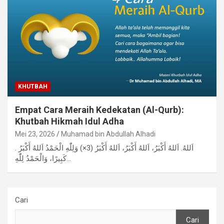
KHUTBAH
Empat Cara Meraih Kedekatan (Al-Qurb):
Khutbah Hikmah Idul Adha
Mei 23, 2026
Muhamad bin Abdullah Alhadi
. اَللهُ. اَللهُ أَكْبَرُ، اَللهُ أَكْبَرُ، اَللهُ أَكْبَرُ (3×) وَلِلّٰهِ الْحَمْدُ اَللهُ أَكْبَرُ
كَبِيرًا، وَالْحَمْدُ لِلّٰهِ…
Cari
Cari