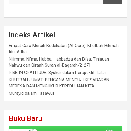
Indeks Artikel
Empat Cara Meraih Kedekatan (Al-Qurb): Khutbah Hikmah
Idul Adha
Ni’imma, Ni’ma, Habba, Habbadza dan Bi’sa: Tinjauan
Nahwu dan Qiraah Surah al-Baqarah/2: 271
RISE IN GRATITUDE: Syukur dalam Perspektif Tafsir
KHUTBAH JUMAT: BENCANA MENGUJI KESABARAN
MEREKA DAN MENGUKUR KEPEDULIAN KITA
Mursyid dalam Tasawuf
Buku Baru